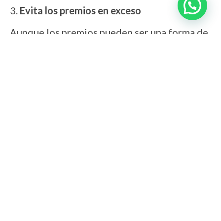
3.
Evita los premios en exceso
Aunque los premios pueden ser una forma de
reforzar comportamientos positivos, darlos
en exceso contribuye al aumento de peso.
Opta por snacks bajos en calorías o usa
alimentos saludables como pedacitos de
pollo cocido sin sal.
4.
Dieta personalizada para gatos con
sobrepeso
Si tu gato ya tiene problemas de peso,
consulta a una
veterinaria especializada en
gatos
para que te ayude a diseñar una dieta
personalizada. Existen alimentos especiales